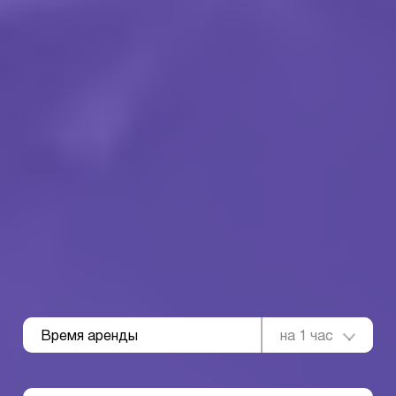
Время аренды
на 1 час