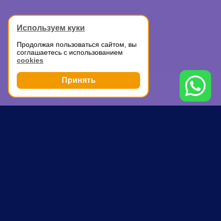
Используем куки
Продолжая пользоваться сайтом, вы
соглашаетесь с использованием
cookies
Принять
Грузоперевозки
Квартирный переезд
Затеяли квартирный переезд?
Это сложный процесс, требующий
максимальной сосредоточенности на
различных деталях, чтобы итоговый результат
вас не разочаровал и порадовал.
Запланировали переезд в новую квартиру в
Москве? Рады приветствовать вас по