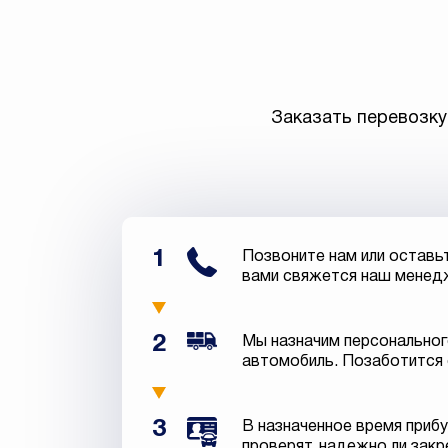
Заказать перевозку
1
Позвоните нам или оставьт
вами свяжется наш менедж
2
Мы назначим персональног
автомобиль. Позаботится о
3
В назначенное время прибу
проверят, надежно ли закре