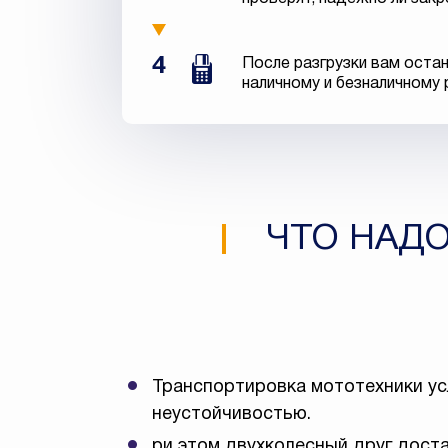
4
После разгрузки вам остан
наличному и безналичному 
ЧТО НАДО
Транспортировка мототехники у
неустойчивостью.
ри этом двухколесный друг доста