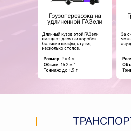
Грузоперевозка на
Г
удлиненной ГАЗели
Длинный кузов этой ГАЗели
За с
вмещает десятки коробок,
можн
большие шкафы, стулья,
осущ
несколько столов.
Размер
: 2 x 4 м
Раз
3
Объем
: 15.2 м
Об
Тоннаж
: до 1.5 т
Тон
ТРАНСПОР