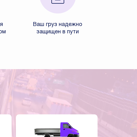
я
Ваш груз надежно
ом
защищен в пути