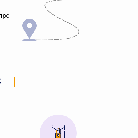
стро
С