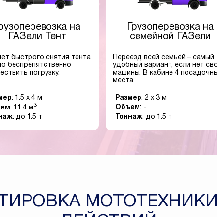
рузоперевозка на
Грузоперевозка на
ГАЗели Тент
семейной ГАЗели
чет быстрого снятия тента
Переезд всей семьёй – самый
о беспрепятственно
удобный вариант, если нет св
ествить погрузку.
машины. В кабине 4 посадочн
места.
мер
: 1.5 x 4 м
Размер
: 2 x 3 м
3
ъем
: 11.4 м
Объем
: -
наж
: до 1.5 т
Тоннаж
: до 1.5 т
ТИРОВКА МОТОТЕХНИКИ