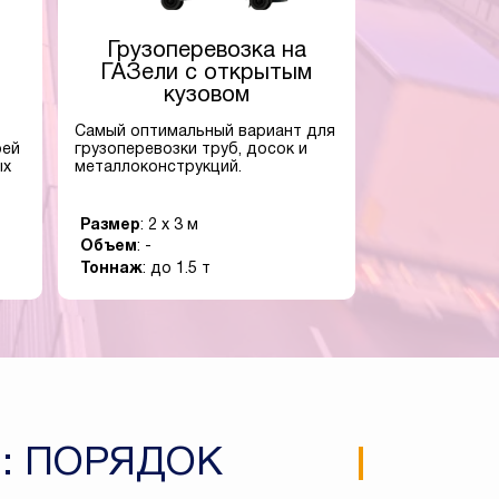
Грузоперевозка на
ГАЗели с открытым
кузовом
Самый оптимальный вариант для
оей
грузоперевозки труб, досок и
ых
металлоконструкций.
Размер
: 2 x 3 м
Объем
: -
Тоннаж
: до 1.5 т
: ПОРЯДОК