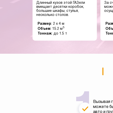
Длинный кузов этой ГАЗели
За с
вмещает десятки коробок,
можн
большие шкафы, стулья,
осущ
несколько столов.
Размер
: 2 x 4 м
Раз
3
Объем
: 15.2 м
Об
Тоннаж
: до 1.5 т
Тон
Вызывая г
можете бы
авто и гру