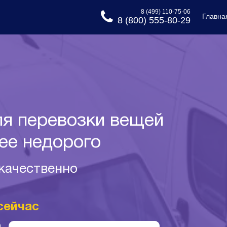
8 (499) 110-75-06
Главна
8 (800) 555-80-29
я перевозки вещей
ее недорого
 качественно
сейчас