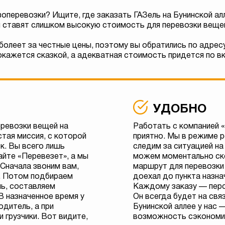
зоперевозки? Ищите, где заказать ГАЗель на Бунинской ал
 ставят слишком высокую стоимость для перевозки веще
болеет за честные цены, поэтому вы обратились по адрес
кажется сказкой, а адекватная стоимость придется по в
УДОБНО
еревозки вещей на
Работать с компанией 
тая миссия, с которой
приятно. Мы в режиме 
к. Вы всего лишь
следим за ситуацией на
айте «Перевезет», а мы
можем моментально ск
 Сначала звоним вам,
маршрут для перевозки
. Потом подбираем
доехал до пункта назна
ь, составляем
Каждому заказу — пер
В назначенное время у
Он всегда будет на свя
одитель, а при
Бунинской аллее у нас 
 грузчики. Вот видите,
возможность сэкономит