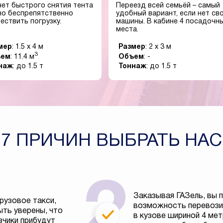
чет быстрого снятия тента
Переезд всей семьёй – самый
о беспрепятственно
удобный вариант, если нет св
ествить погрузку.
машины. В кабине 4 посадочн
места.
мер
: 1.5 x 4 м
Размер
: 2 x 3 м
3
ъем
: 11.4 м
Объем
: -
наж
: до 1.5 т
Тоннаж
: до 1.5 т
7 ПРИЧИН ВЫБРАТЬ НАС
Заказывая ГАЗель, вы 
рузовое такси,
возможность перевозит
ть уверены, что
в кузове шириной 4 ме
зчики прибудут