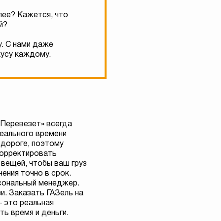
лее? Кажется, что
й?
у. С нами даже
кусу каждому.
«Перевезет» всегда
реального времени
 дороге, поэтому
орректировать
 вещей, чтобы ваш груз
чения точно в срок.
сональный менеджер.
зи. Заказать ГАЗель на
— это реальная
ь время и деньги.