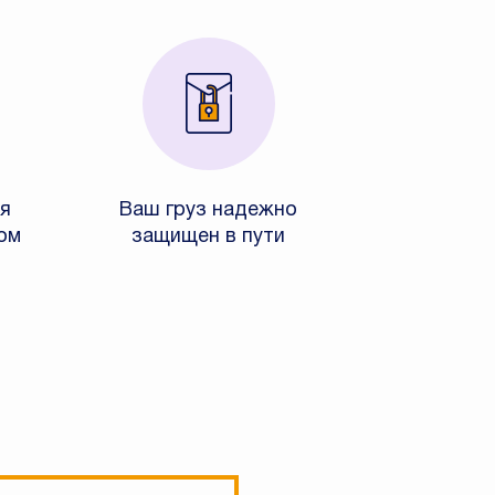
я
Ваш груз надежно
ом
защищен в пути