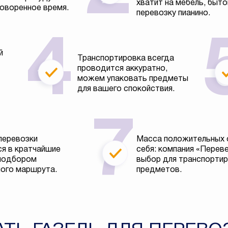
хватит на мебель, быто
говоренное время.
перевозку пианино.
й
Транспортировка всегда
проводится аккуратно,
можем упаковать предметы
для вашего спокойствия.
перевозки
Масса положительных 
я в кратчайшие
себя: компания «Перев
 подбором
выбор для транспортир
ого маршрута.
предметов.