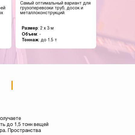
Самый оптимальный вариант для
оей
грузоперевозки труб, досок и
ых
металлоконструкций.
Размер
: 2 x 3 м
Объем
: -
Тоннаж
: до 1.5 т
получаете
ь до 1,5 тонн вещей
тра. Пространства