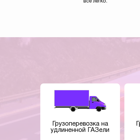
все легко.
Грузоперевозка на
Г
удлиненной ГАЗели