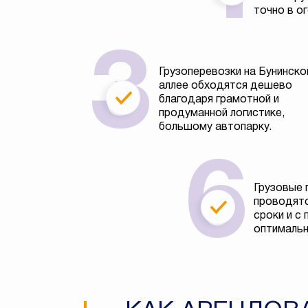
точно в о
Грузоперевозки на Бунинско
аллее обходятся дешево
благодаря грамотной и
продуманной логистике,
большому автопарку.
Грузовые 
проводятс
сроки и с
оптимальн