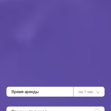
Время аренды
на 1 час