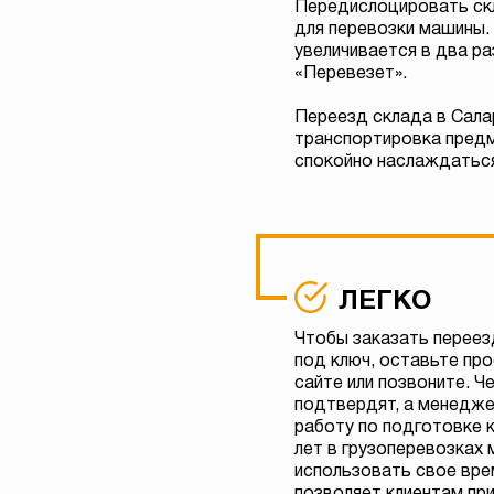
Передислоцировать скл
для перевозки машины.
увеличивается в два ра
«Перевезет».
Переезд склада в Салар
транспортировка предм
спокойно наслаждаться
ЛЕГКО
Чтобы заказать переез
под ключ, оставьте про
сайте или позвоните. Ч
подтвердят, а менедже
работу по подготовке к
лет в грузоперевозках 
использовать свое врем
позволяет клиентам пр