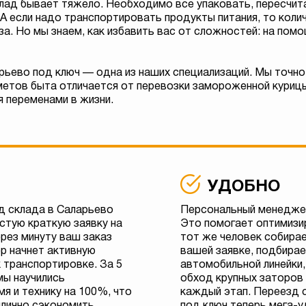
ад бывает тяжело. Необходимо все упаковать, пересчит
 А если надо транспортировать продукты питания, то кол
за. Но мы знаем, как избавить вас от сложностей: на пом
ьево под ключ — одна из наших специализаций. Мы точно 
етов быта отличается от перевозки замороженной курицы
 переменами в жизни.
УДОБНО
д склада в Саларьево
Персональный менедже
стую краткую заявку на
Это помогает оптимизи
ерез минуту ваш заказ
тот же человек собира
р начнет активную
вашей заявке, подбира
 транспортировке. За 5
автомобильной линейки
мы научились
обход крупных заторов
я и технику на 100%, что
каждый этап. Переезд 
илично сэкономить.
под ключ теперь мега-у