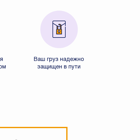
я
Ваш груз надежно
ом
защищен в пути