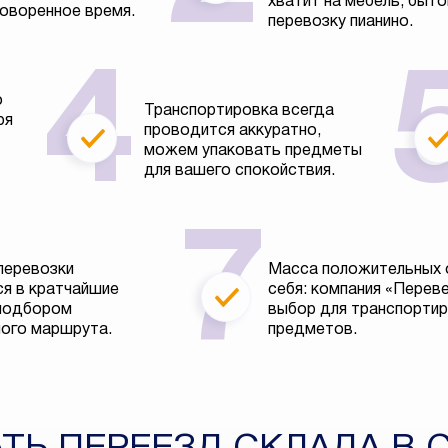
хватит на мебель, быто
говоренное время.
перевозку пианино.
о
Транспортировка всегда
ря
проводится аккуратно,
можем упаковать предметы
для вашего спокойствия.
перевозки
Масса положительных 
я в кратчайшие
себя: компания «Перев
 подбором
выбор для транспортир
ого маршрута.
предметов.