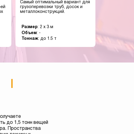
Самый оптимальный вариант для
оей
грузоперевозки труб, досок и
ых
металлоконструкций.
Размер
: 2 x 3 м
Объем
: -
Тоннаж
: до 1.5 т
получаете
ь до 1,5 тонн вещей
тра. Пространства