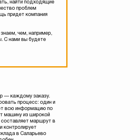
ать, найти подходящие
ичество проблем
ощь придет компания
знаем, чем, например,
. С нами вы будете
р — каждому заказу.
ровать процесс: один и
ет всю информацию по
ет машину из широкой
, составляет маршрут в
 и контролирует
склада в Саларьево
добен.