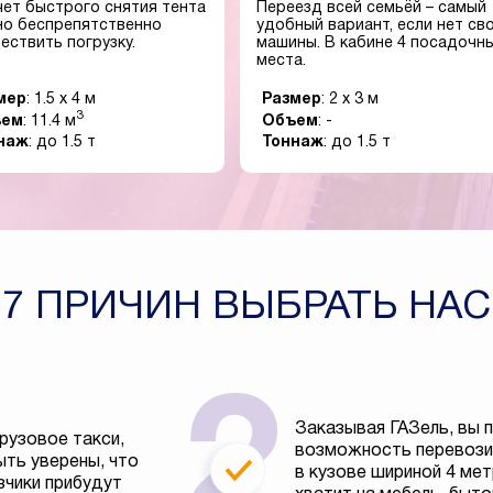
чет быстрого снятия тента
Переезд всей семьёй – самый
о беспрепятственно
удобный вариант, если нет св
ествить погрузку.
машины. В кабине 4 посадочн
места.
мер
: 1.5 x 4 м
Размер
: 2 x 3 м
3
ъем
: 11.4 м
Объем
: -
наж
: до 1.5 т
Тоннаж
: до 1.5 т
7 ПРИЧИН ВЫБРАТЬ НАС
Заказывая ГАЗель, вы 
рузовое такси,
возможность перевозит
ть уверены, что
в кузове шириной 4 ме
зчики прибудут