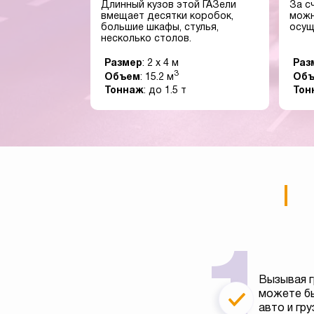
Длинный кузов этой ГАЗели
За с
вмещает десятки коробок,
можн
большие шкафы, стулья,
осущ
несколько столов.
Размер
: 2 x 4 м
Раз
3
Объем
: 15.2 м
Об
Тоннаж
: до 1.5 т
Тон
Вызывая г
можете бы
авто и гру