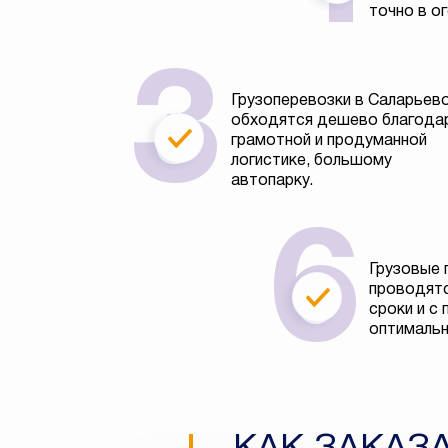
точно в о
Грузоперевозки в Саларьев
обходятся дешево благода
грамотной и продуманной
логистике, большому
автопарку.
Грузовые 
проводятс
сроки и с
оптимальн