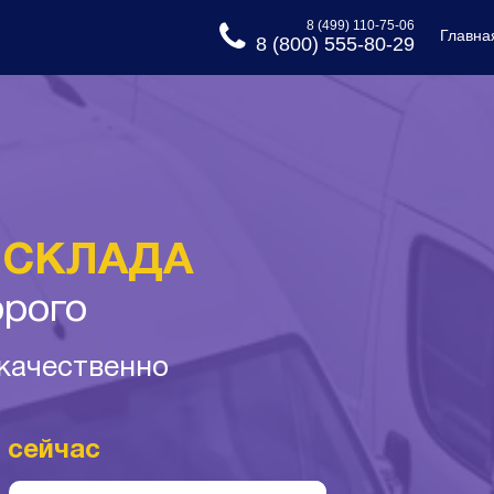
8 (499) 110-75-06
Главна
8 (800) 555-80-29
 СКЛАДА
орого
 качественно
 сейчас