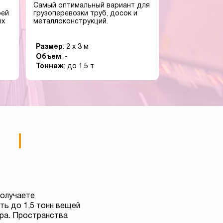
Самый оптимальный вариант для
оей
грузоперевозки труб, досок и
ых
металлоконструкций.
Размер
: 2 x 3 м
Объем
: -
Тоннаж
: до 1.5 т
получаете
ь до 1,5 тонн вещей
тра. Пространства