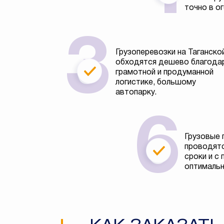
точно в о
Грузоперевозки на Таганско
обходятся дешево благода
грамотной и продуманной
логистике, большому
автопарку.
Грузовые 
проводятс
сроки и с
оптимальн