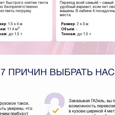
чет быстрого снятия тента
Переезд всей семьёй – самый
о беспрепятственно
удобный вариант, если нет св
ествить погрузку.
машины. В кабине 4 посадочн
места.
мер
: 1.5 x 4 м
Размер
: 2 x 3 м
3
ъем
: 11.4 м
Объем
: -
наж
: до 1.5 т
Тоннаж
: до 1.5 т
7 ПРИЧИН ВЫБРАТЬ НАС
Заказывая ГАЗель, вы 
рузовое такси,
возможность перевозит
ть уверены, что
в кузове шириной 4 ме
зчики прибудут