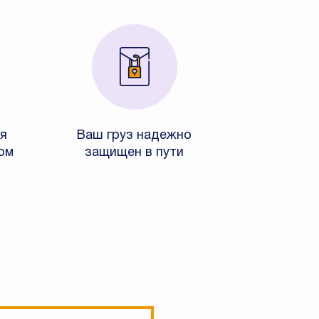
я
Ваш груз надежно
ом
защищен в пути