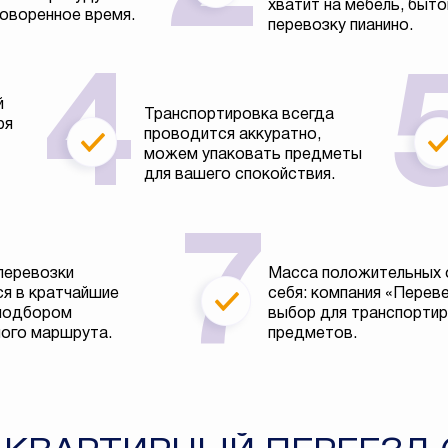
хватит на мебель, быто
говоренное время.
перевозку пианино.
й
Транспортировка всегда
ря
проводится аккуратно,
можем упаковать предметы
для вашего спокойствия.
перевозки
Масса положительных 
я в кратчайшие
себя: компания «Перев
 подбором
выбор для транспортир
ого маршрута.
предметов.