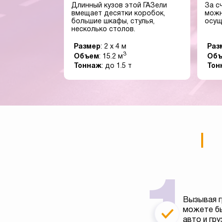
Длинный кузов этой ГАЗели
За с
вмещает десятки коробок,
можн
большие шкафы, стулья,
осущ
несколько столов.
Размер
: 2 x 4 м
Раз
3
Объем
: 15.2 м
Об
Тоннаж
: до 1.5 т
Тон
Вызывая г
можете бы
авто и гру