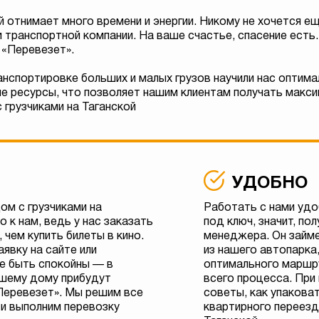
 отнимает много времени и энергии. Никому не хочется ещ
и транспортной компании. На ваше счастье, спасение есть
 «Перевезет».
анспортировке больших и малых грузов научили нас оптим
ые ресурсы, что позволяет нашим клиентам получать макс
 грузчиками на Таганской
УДОБНО
ом с грузчиками на
Работать с нами удо
о к нам, ведь у нас заказать
под ключ, значит, по
 чем купить билеты в кино.
менеджера. Он займ
аявку на сайте или
из нашего автопарка
е быть спокойны — в
оптимального маршр
ашему дому прибудут
всего процесса. Пр
Перевезет». Мы решим все
советы, как упакова
и выполним перевозку
квартирного переезда