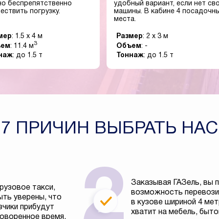
о беспрепятственно
удобный вариант, если нет св
ествить погрузку.
машины. В кабине 4 посадочн
места.
мер
: 1.5 x 4 м
Размер
: 2 x 3 м
3
ъем
: 11.4 м
Объем
: -
наж
: до 1.5 т
Тоннаж
: до 1.5 т
7 ПРИЧИН ВЫБРАТЬ НАС
Заказывая ГАЗель, вы 
рузовое такси,
возможность перевозит
ть уверены, что
в кузове шириной 4 ме
зчики прибудут
хватит на мебель, быто
говоренное время.