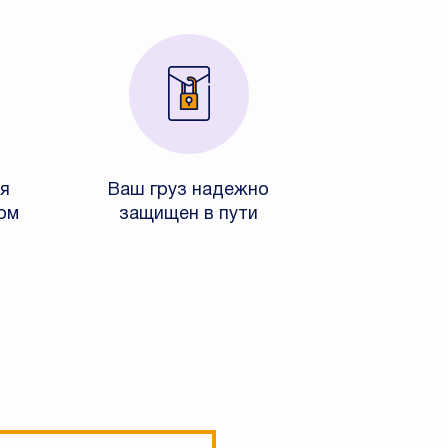
я
Ваш груз надежно
ом
защищен в пути