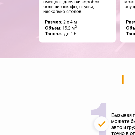
вмещает десятки коробок,
можн
большие шкафы, стулья,
осущ
несколько столов.
Размер
: 2 x 4 м
Раз
3
Объем
: 15.2 м
Об
Тоннаж
: до 1.5 т
Тон
Вызывая г
можете бы
авто и гру
точно в о