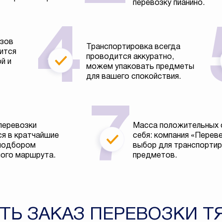
перевозку пианино.
узов
Транспортировка всегда
ится
проводится аккуратно,
й и
можем упаковать предметы
для вашего спокойствия.
перевозки
Масса положительных 
я в кратчайшие
себя: компания «Перев
 подбором
выбор для транспортир
ого маршрута.
предметов.
ТЬ ЗАКАЗ ПЕРЕВОЗКИ 