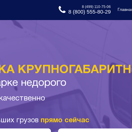
8 (499) 110-75-06
Главна
8 (800) 555-80-29
КА КРУПНОГАБАРИТН
арке недорого
 качественно
ьших грузов
прямо сейчас