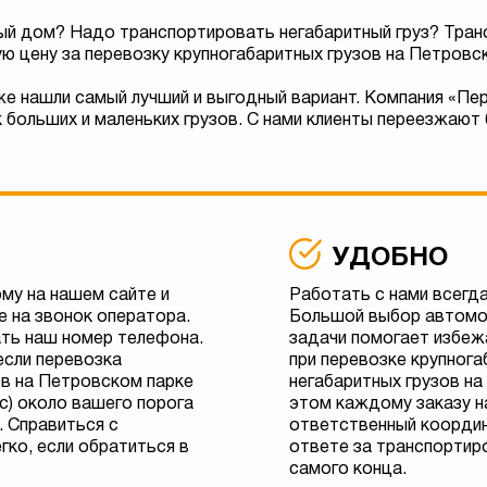
вый дом? Надо транспортировать негабаритный груз? Тра
ю цену за перевозку крупногабаритных грузов на Петровс
е нашли самый лучший и выгодный вариант. Компания «Пер
больших и маленьких грузов. С нами клиенты переезжают б
УДОБНО
му на нашем сайте и
Работать с нами всегда
е на звонок оператора.
Большой выбор автомо
ть наш номер телефона.
задачи помогает избеж
если перевозка
при перевозке крупнога
ов на Петровском парке
негабаритных грузов на
с) около вашего порога
этом каждому заказу н
. Справиться с
ответственный координ
гко, если обратиться в
ответе за транспортиро
самого конца.