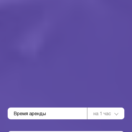
Время аренды
на 1 час