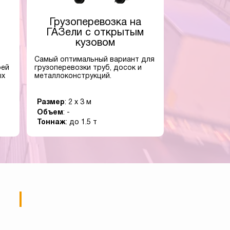
Грузоперевозка на
ГАЗели с открытым
кузовом
Самый оптимальный вариант для
оей
грузоперевозки труб, досок и
ых
металлоконструкций.
Размер
: 2 x 3 м
Объем
: -
Тоннаж
: до 1.5 т