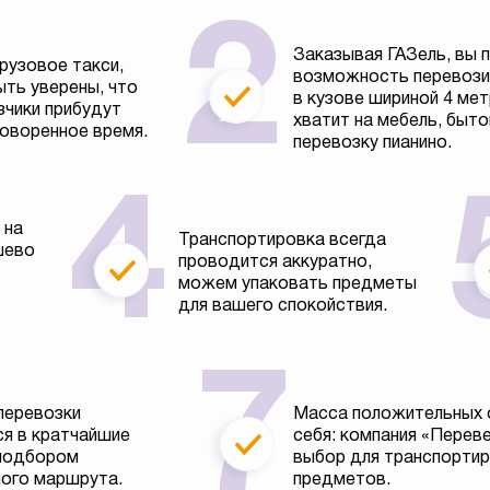
Заказывая ГАЗель, вы 
рузовое такси,
возможность перевозит
ть уверены, что
в кузове шириной 4 ме
зчики прибудут
хватит на мебель, быто
говоренное время.
перевозку пианино.
 на
Транспортировка всегда
шево
проводится аккуратно,
можем упаковать предметы
для вашего спокойствия.
перевозки
Масса положительных 
я в кратчайшие
себя: компания «Перев
 подбором
выбор для транспортир
ого маршрута.
предметов.