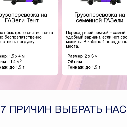
рузоперевозка на
Грузоперевозка на
ГАЗели Тент
семейной ГАЗели
чет быстрого снятия тента
Переезд всей семьёй – самый
о беспрепятственно
удобный вариант, если нет св
ествить погрузку.
машины. В кабине 4 посадочн
места.
мер
: 1.5 x 4 м
Размер
: 2 x 3 м
3
ъем
: 11.4 м
Объем
: -
наж
: до 1.5 т
Тоннаж
: до 1.5 т
7 ПРИЧИН ВЫБРАТЬ НАС