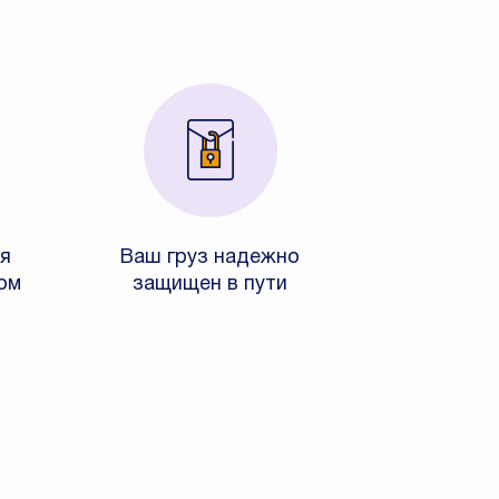
я
Ваш груз надежно
ом
защищен в пути