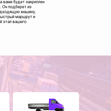
а вами будет закреплен
 Он подберет из
одходящую машину,
быстрый маршрут и
й этап вашего