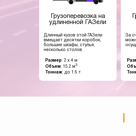
Грузоперевозка на
Г
удлиненной ГАЗели
Длинный кузов этой ГАЗели
За с
вмещает десятки коробок,
можн
большие шкафы, стулья,
осущ
несколько столов.
Размер
: 2 x 4 м
Раз
3
Объем
: 15.2 м
Об
Тоннаж
: до 1.5 т
Тон