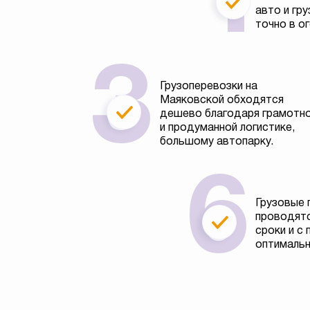
авто и гру
точно в о
Грузоперевозки на
Маяковской обходятся
дешево благодаря грамотн
и продуманной логистике,
большому автопарку.
Грузовые 
проводятс
сроки и с
оптимальн