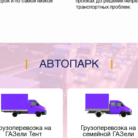
срок и по самой низкой
пробках до решения непр
транспортных проблем.
АВТОПАРК
рузоперевозка на
Грузоперевозка на
ГАЗели Тент
семейной ГАЗели