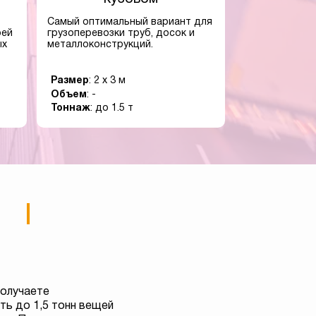
Самый оптимальный вариант для
оей
грузоперевозки труб, досок и
ых
металлоконструкций.
Размер
: 2 x 3 м
Объем
: -
Тоннаж
: до 1.5 т
получаете
ь до 1,5 тонн вещей