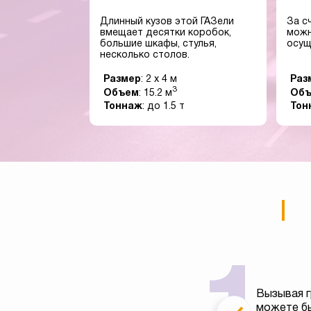
Длинный кузов этой ГАЗели
За с
вмещает десятки коробок,
можн
большие шкафы, стулья,
осущ
несколько столов.
Размер
: 2 x 4 м
Раз
3
Объем
: 15.2 м
Об
Тоннаж
: до 1.5 т
Тон
Вызывая г
можете бы