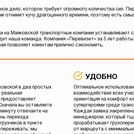
ое дело, которое требует огромного количества сил. Пе
и отнимет кучу драгоценного времени, поэтому есть смы
ки на Маяковской транспортные компании устанавливают 
дит наша команда. Компания «Перевезет» за 5 лет работ
рая позволяет клиентам прилично сэкономить.
УДОБНО
ковской в два простых
Оптимальное использован
а реальная
взаимодействие всех учас
 предоставляет
ориентация на комфорт к
Сначала вы оставляете
супергероями среди транс
з минуту отвечаете на
Каждая заявка закреплен
ень переезда
менеджером, который тщ
грузчиков в пункте
прорабатывает грузопере
 переживать: мы
от маршрута с минимально