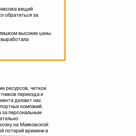
ревозка вещей
сл обратиться за
слишком высокие цены.
ы выработала
ие ресурсов, четкое
тников переезда и
лиента делают нас
портных компаний.
а за персональным
ательно
возку на Маяковской:
й потерей времени в