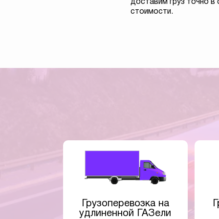
доставим груз точно в 
стоимости.
Грузоперевозка на
Г
удлиненной ГАЗели