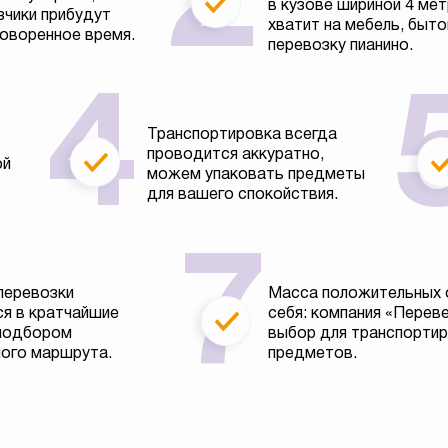
в кузове шириной 4 ме
зчики прибудут
хватит на мебель, быто
говоренное время.
перевозку пианино.
Транспортировка всегда
проводится аккуратно,
ой
можем упаковать предметы
для вашего спокойствия.
перевозки
Масса положительных 
я в кратчайшие
себя: компания «Перев
 подбором
выбор для транспортир
ого маршрута.
предметов.