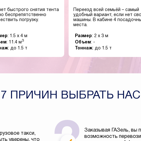
чет быстрого снятия тента
Переезд всей семьёй – самый
о беспрепятственно
удобный вариант, если нет св
ествить погрузку.
машины. В кабине 4 посадочн
места.
мер
: 1.5 x 4 м
Размер
: 2 x 3 м
3
ъем
: 11.4 м
Объем
: -
наж
: до 1.5 т
Тоннаж
: до 1.5 т
7 ПРИЧИН ВЫБРАТЬ НАС
Заказывая ГАЗель, вы 
рузовое такси,
возможность перевозит
ть уверены, что