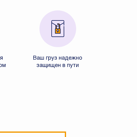
я
Ваш груз надежно
ом
защищен в пути