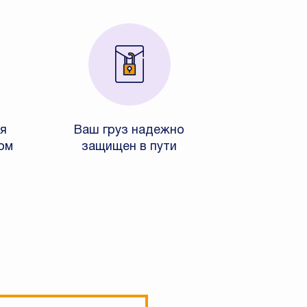
я
Ваш груз надежно
ом
защищен в пути