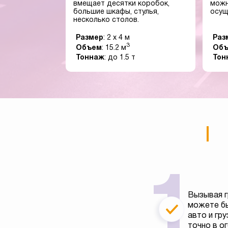
вмещает десятки коробок,
можн
большие шкафы, стулья,
осущ
несколько столов.
Размер
: 2 x 4 м
Раз
3
Объем
: 15.2 м
Об
Тоннаж
: до 1.5 т
Тон
Вызывая г
можете бы
авто и гру
точно в о