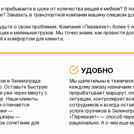
и пребываете в шоке от количества вещей и мебели? В по
де? Заказать в транспортной компании машину слишком д
удьте о своих проблемах. Компания «Перевезет» более 5 
их и маленьких грузов. Мы точно знаем, как провести до
й и комфортом для клиента.
УДОБНО
ков в Зеленограде
Мы щепетильны в техническ
го. Оставьте быструю
каждому заказу назначаем 
 и уже через минуту с
прорабатывает маршрут, о
р. Наши клиенты
ситуацию, контролирует вс
и отличаются
сотрудников и всегда остае
чики —
услуги грузчиков в Зеленогр
еджеры —
«Перевезет» — способ пере
ое сочетание для
рационально. А о чем еще 