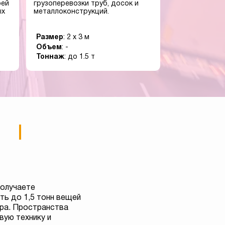
оей
грузоперевозки труб, досок и
ых
металлоконструкций.
Размер
: 2 x 3 м
Объем
: -
Тоннаж
: до 1.5 т
получаете
ь до 1,5 тонн вещей
тра. Пространства
вую технику и