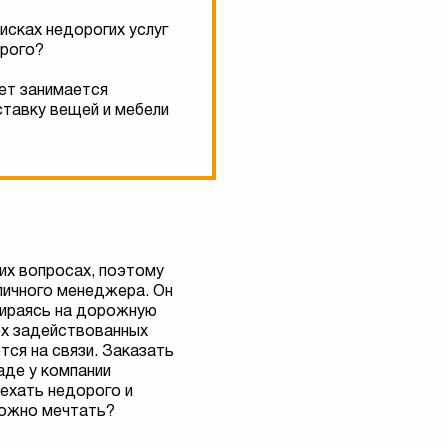
исках недорогих услуг
орого?
лет занимается
ставку вещей и мебели
их вопросах, поэтому
личного менеджера. Он
пираясь на дорожную
ех задействованных
тся на связи. Заказать
аде у компании
ехать недорого и
можно мечтать?