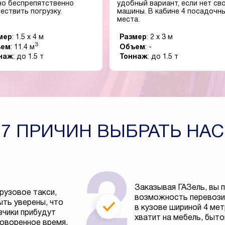
о беспрепятственно
удобный вариант, если нет св
ествить погрузку.
машины. В кабине 4 посадочн
места.
мер
: 1.5 x 4 м
Размер
: 2 x 3 м
3
ъем
: 11.4 м
Объем
: -
наж
: до 1.5 т
Тоннаж
: до 1.5 т
7 ПРИЧИН ВЫБРАТЬ НАС
Заказывая ГАЗель, вы 
рузовое такси,
возможность перевозит
ть уверены, что
в кузове шириной 4 ме
зчики прибудут
хватит на мебель, быто
говоренное время.