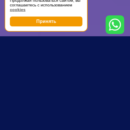
Продолжая пользоваться сайтом, вы
соглашаетесь с использованием
cookies
Принять
Грузоперевозки
Грузчики
Тимирязевская
ПОЧЕМУ ВЫБИРАЮТ НАС
Опытные водители и аккуратные
грузчики