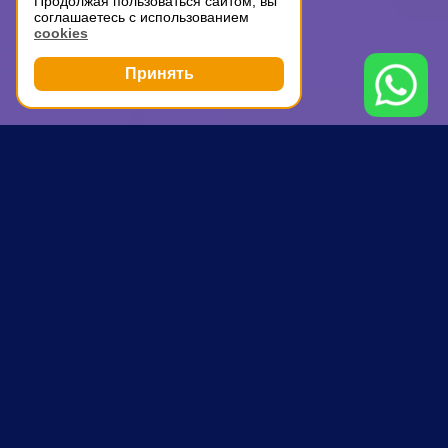
Продолжая пользоваться сайтом, вы
соглашаетесь с использованием
cookies
Принять
Грузоперевозки
Грузчики
Шелепиха
ПОЧЕМУ ВЫБИРАЮТ НАС
Опытные водители и аккуратные
грузчики