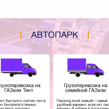
АВТОПАРК
рузоперевозка на
Грузоперевозка на
ГАЗели Тент
семейной ГАЗели
чет быстрого снятия тента
Переезд всей семьёй – самый
о беспрепятственно
удобный вариант, если нет св
ествить погрузку.
машины. В кабине 4 посадочн