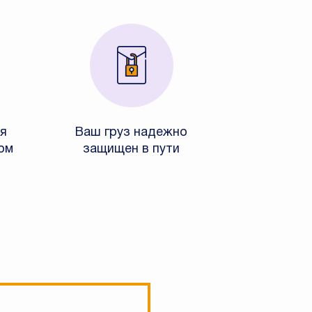
я
Ваш груз надежно
ом
защищен в пути