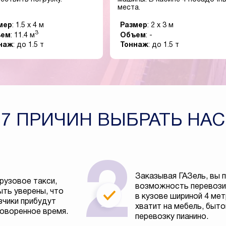
места.
мер
: 1.5 x 4 м
Размер
: 2 x 3 м
3
ъем
: 11.4 м
Объем
: -
наж
: до 1.5 т
Тоннаж
: до 1.5 т
7 ПРИЧИН ВЫБРАТЬ НАС
Заказывая ГАЗель, вы 
рузовое такси,
возможность перевозит
ть уверены, что
в кузове шириной 4 ме
зчики прибудут
хватит на мебель, быто
говоренное время.
перевозку пианино.