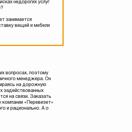
исках недорогих услуг
о?
лет занимается
ставку вещей и мебели
их вопросах, поэтому
личного менеджера. Он
пираясь на дорожную
ех задействованных
тся на связи. Заказать
 у компании «Перевезет»
о и рационально. А о