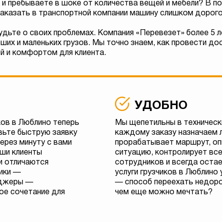
и пребываете в шоке от количества вещей и мебели? В по
Заказать в транспортной компании машину слишком дорог
удьте о своих проблемах. Компания «Перевезет» более 5 
их и маленьких грузов. Мы точно знаем, как провести до
й и комфортом для клиента.
УДОБНО
ков в Люблино теперь
Мы щепетильны в техническ
вьте быструю заявку
каждому заказу назначаем 
через минуту с вами
прорабатывает маршрут, о
ши клиенты
ситуацию, контролирует вс
и отличаются
сотрудников и всегда остае
чики —
услуги грузчиков в Люблино
еджеры —
— способ переехать недорог
ое сочетание для
чем еще можно мечтать?