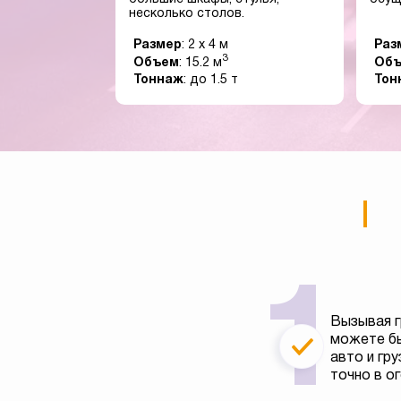
несколько столов.
Размер
: 2 x 4 м
Раз
3
Объем
: 15.2 м
Об
Тоннаж
: до 1.5 т
Тон
Вызывая г
можете бы
авто и гру
точно в о