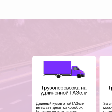
Грузоперевозка на
Г
удлиненной ГАЗели
Длинный кузов этой ГАЗели
За с
вмещает десятки коробок,
можн
большие шкафы, стулья,
осущ