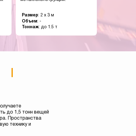
Размер
: 2 x 3 м
Объем
: -
Тоннаж
: до 1.5 т
получаете
ь до 1,5 тонн вещей
тра. Пространства
вую технику и