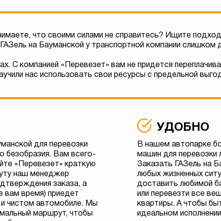
нимаете, что своими силами не справитесь? Ищите подхо
ГАЗель на Бауманской у транспортной компании слишком 
ах. С компанией «Перевезет» вам не придется переплачива
аучили нас использовать свои ресурсы с предельной выгод
УДОБНО
уманской для перевозки
В нашем автопарке б
о безобразия. Вам всего-
машин для перевозки 
айте «Перевезет» краткую
Заказать ГАЗель на 
инуту наш менеджер
любых жизненных ситу
одтверждения заказа, а
доставить любимой б
ое вам время) приедет
или перевезти все ве
 и чистом автомобиле. Мы
квартиры. А чтобы бы
мальный маршрут, чтобы
идеальном исполнении