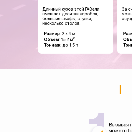
Длинный кузов этой ГАЗели
За с
вмещает десятки коробок,
можн
большие шкафы, стулья,
осущ
несколько столов.
Размер
: 2 x 4 м
Раз
3
Объем
: 15.2 м
Об
Тоннаж
: до 1.5 т
Тон
Вызывая г
можете бы