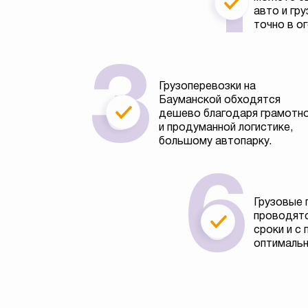
авто и гру
точно в о
Грузоперевозки на
Бауманской обходятся
дешево благодаря грамотн
и продуманной логистике,
большому автопарку.
Грузовые 
проводятс
сроки и с
оптимальн