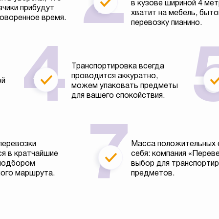
в кузове шириной 4 ме
зчики прибудут
хватит на мебель, быто
говоренное время.
перевозку пианино.
Транспортировка всегда
проводится аккуратно,
ой
можем упаковать предметы
для вашего спокойствия.
перевозки
Масса положительных 
я в кратчайшие
себя: компания «Перев
 подбором
выбор для транспортир
ого маршрута.
предметов.