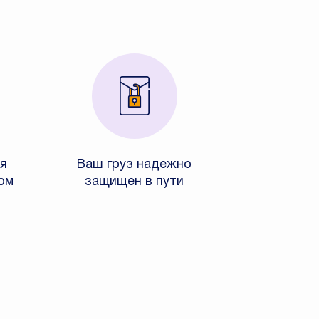
я
Ваш груз надежно
ом
защищен в пути