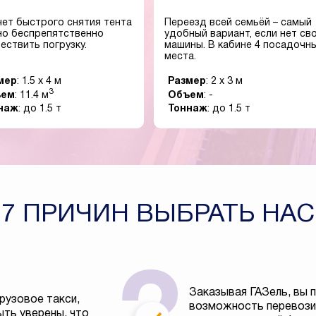
чет быстрого снятия тента
Переезд всей семьёй – самый
о беспрепятственно
удобный вариант, если нет св
ествить погрузку.
машины. В кабине 4 посадочн
места.
мер
: 1.5 x 4 м
Размер
: 2 x 3 м
3
ъем
: 11.4 м
Объем
: -
наж
: до 1.5 т
Тоннаж
: до 1.5 т
7 ПРИЧИН ВЫБРАТЬ НАС
Заказывая ГАЗель, вы 
рузовое такси,
возможность перевозит
ть уверены, что