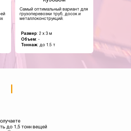
Самый оптимальный вариант для
оей
грузоперевозки труб, досок и
ых
металлоконструкций.
Размер
: 2 x 3 м
Объем
: -
Тоннаж
: до 1.5 т
получаете
ь до 1,5 тонн вещей