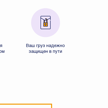
я
Ваш груз надежно
ом
защищен в пути