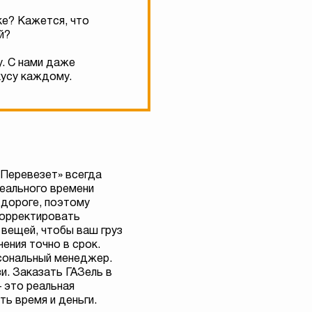
ке? Кажется, что
й?
у. С нами даже
кусу каждому.
«Перевезет» всегда
реального времени
 дороге, поэтому
орректировать
 вещей, чтобы ваш груз
чения точно в срок.
сональный менеджер.
зи. Заказать ГАЗель в
 это реальная
ь время и деньги.