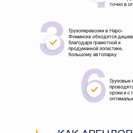
точно в о
Грузоперевозки в Наро-
Фоминске обходятся деше
благодаря грамотной и
продуманной логистике,
большому автопарку.
Грузовые 
проводятс
сроки и с
оптимальн