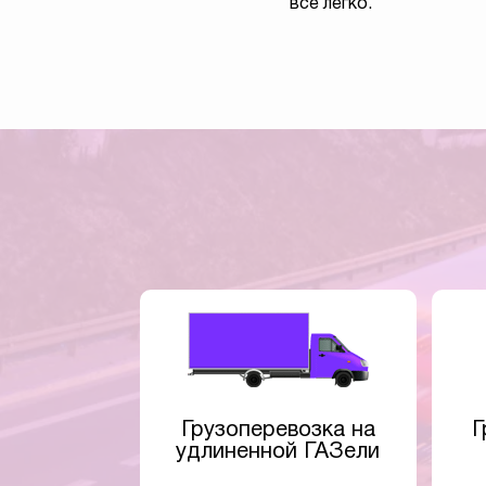
все легко.
Грузоперевозка на
Г
удлиненной ГАЗели