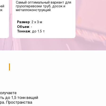
Самый оптимальный вариант для
оей
грузоперевозки труб, досок и
ых
металлоконструкций.
Размер
: 2 x 3 м
Объем
: -
Тоннаж
: до 1.5 т
получаете
ь до 1,5 тонн вещей
тра. Пространства