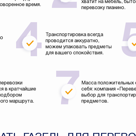
хватит на мебель, быто
говоренное время.
перевозку пианино.
Транспортировка всегда
во
проводится аккуратно,
можем упаковать предметы
для вашего спокойствия.
перевозки
Масса положительных 
я в кратчайшие
себя: компания «Перев
 подбором
выбор для транспортир
ого маршрута.
предметов.