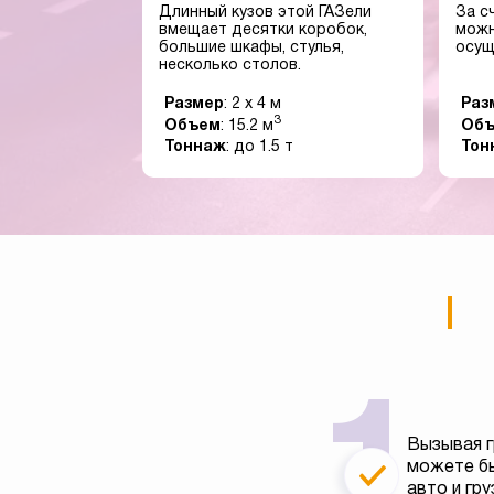
Длинный кузов этой ГАЗели
За с
вмещает десятки коробок,
можн
большие шкафы, стулья,
осущ
несколько столов.
Размер
: 2 x 4 м
Раз
3
Объем
: 15.2 м
Об
Тоннаж
: до 1.5 т
Тон
Вызывая г
можете бы
авто и гру