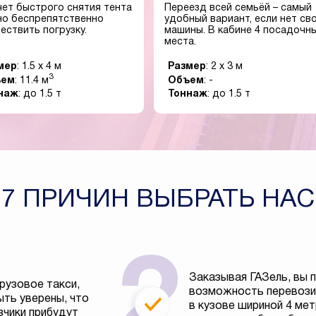
чет быстрого снятия тента
Переезд всей семьёй – самый
о беспрепятственно
удобный вариант, если нет св
ествить погрузку.
машины. В кабине 4 посадочн
места.
мер
: 1.5 x 4 м
Размер
: 2 x 3 м
3
ъем
: 11.4 м
Объем
: -
наж
: до 1.5 т
Тоннаж
: до 1.5 т
7 ПРИЧИН ВЫБРАТЬ НАС
Заказывая ГАЗель, вы 
рузовое такси,
возможность перевозит
ть уверены, что
в кузове шириной 4 ме
зчики прибудут