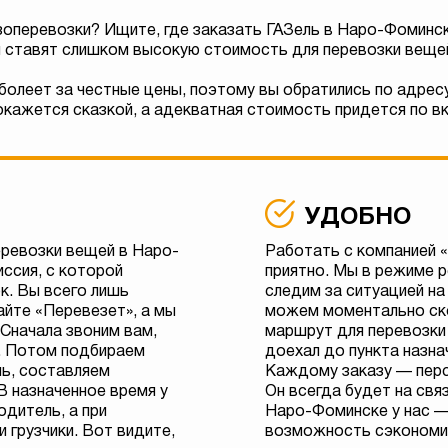
зоперевозки? Ищите, где заказать ГАЗель в Наро-Фоминс
 ставят слишком высокую стоимость для перевозки веще
болеет за честные цены, поэтому вы обратились по адрес
кажется сказкой, а адекватная стоимость придется по в
УДОБНО
еревозки вещей в Наро-
Работать с компанией 
ссия, с которой
приятно. Мы в режиме 
к. Вы всего лишь
следим за ситуацией на
айте «Перевезет», а мы
можем моментально ск
 Сначала звоним вам,
маршрут для перевозки
. Потом подбираем
доехал до пункта назна
ь, составляем
Каждому заказу — пер
В назначенное время у
Он всегда будет на свя
одитель, а при
Наро-Фоминске у нас —
 грузчики. Вот видите,
возможность сэкономит