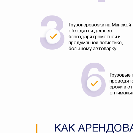
Грузоперевозки на Минской
обходятся дешево
благодаря грамотной и
продуманной логистике,
большому автопарку.
Грузовые 
проводятс
сроки и с
оптимальн
КАК АРЕНДОВ