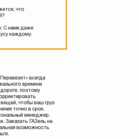
жется, что
й?
у. С нами даже
кусу каждому.
«Перевезет» всегда
реального времени
 дороге, поэтому
орректировать
 вещей, чтобы ваш груз
чения точно в срок.
сональный менеджер.
зи. Заказать ГАЗель на
еальная возможность
ьги.