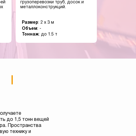
оей
грузоперевозки труб, досок и
ых
металлоконструкций.
Размер
: 2 x 3 м
Объем
: -
Тоннаж
: до 1.5 т
получаете
ь до 1,5 тонн вещей
тра. Пространства
вую технику и