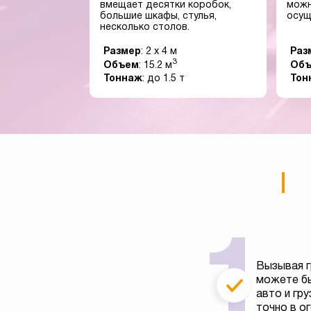
вмещает десятки коробок,
можн
большие шкафы, стулья,
осущ
несколько столов.
Размер
: 2 x 4 м
Раз
3
Объем
: 15.2 м
Об
Тоннаж
: до 1.5 т
Тон
Вызывая г
можете бы
авто и гру
точно в о