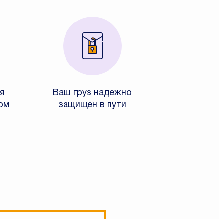
я
Ваш груз надежно
ом
защищен в пути