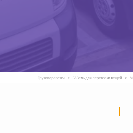
Грузоперевозки
ГАЗель для перевозки вещей
М