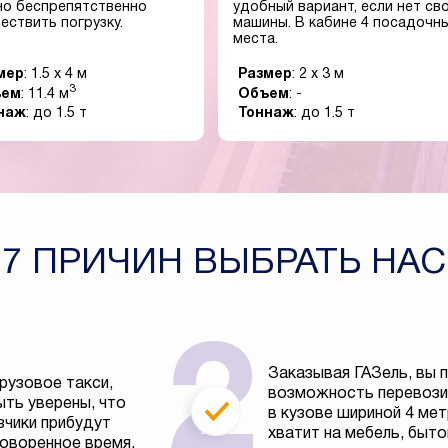
о беспрепятственно
удобный вариант, если нет св
ествить погрузку.
машины. В кабине 4 посадочн
места.
мер
: 1.5 x 4 м
Размер
: 2 x 3 м
3
ъем
: 11.4 м
Объем
: -
наж
: до 1.5 т
Тоннаж
: до 1.5 т
7 ПРИЧИН ВЫБРАТЬ НАС
Заказывая ГАЗель, вы 
рузовое такси,
возможность перевозит
ть уверены, что
в кузове шириной 4 ме
зчики прибудут
хватит на мебель, быто
говоренное время.