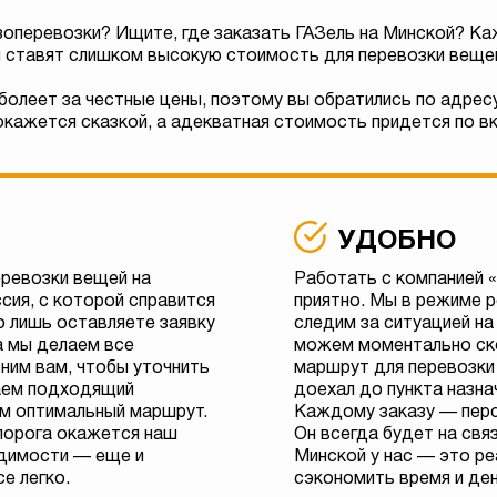
зоперевозки? Ищите, где заказать ГАЗель на Минской? Ка
 ставят слишком высокую стоимость для перевозки веще
болеет за честные цены, поэтому вы обратились по адрес
кажется сказкой, а адекватная стоимость придется по в
УДОБНО
еревозки вещей на
Работать с компанией 
сия, с которой справится
приятно. Мы в режиме 
о лишь оставляете заявку
следим за ситуацией на
а мы делаем все
можем моментально ск
ним вам, чтобы уточнить
маршрут для перевозки
аем подходящий
доехал до пункта назна
м оптимальный маршрут.
Каждому заказу — пер
 порога окажется наш
Он всегда будет на свя
одимости — еще и
Минской у нас — это р
се легко.
сэкономить время и ден