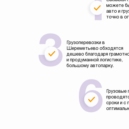
можете бы
авто и гру
точно в о
Грузоперевозки в
Шереметьево обходятся
дешево благодаря грамотн
и продуманной логистике,
большому автопарку.
Грузовые 
проводятс
сроки и с
оптимальн