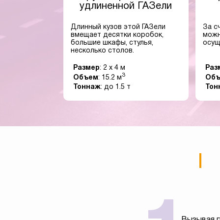
удлиненной ГАЗели
Длинный кузов этой ГАЗели
За с
вмещает десятки коробок,
можн
большие шкафы, стулья,
осущ
несколько столов.
Размер
: 2 x 4 м
Раз
3
Объем
: 15.2 м
Об
Тоннаж
: до 1.5 т
Тон
Вызывая г