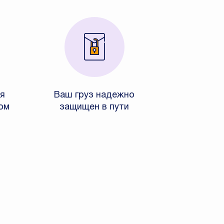
я
Ваш груз надежно
ом
защищен в пути