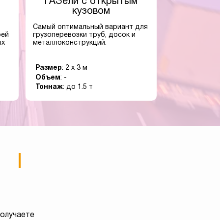
ГАЗели с открытым
кузовом
Самый оптимальный вариант для
оей
грузоперевозки труб, досок и
ых
металлоконструкций.
Размер
: 2 x 3 м
Объем
: -
Тоннаж
: до 1.5 т
получаете