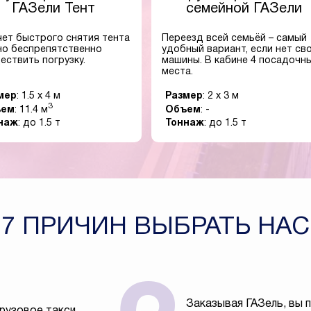
ГАЗели Тент
семейной ГАЗели
чет быстрого снятия тента
Переезд всей семьёй – самый
о беспрепятственно
удобный вариант, если нет св
ествить погрузку.
машины. В кабине 4 посадочн
места.
мер
: 1.5 x 4 м
Размер
: 2 x 3 м
3
ъем
: 11.4 м
Объем
: -
наж
: до 1.5 т
Тоннаж
: до 1.5 т
7 ПРИЧИН ВЫБРАТЬ НАС
Заказывая ГАЗель, вы 
рузовое такси,