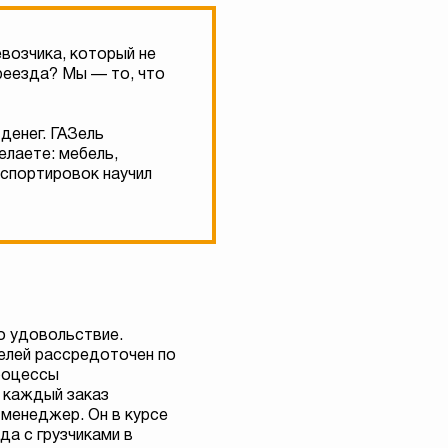
возчика, который не
ереезда? Мы — то, что
денег. ГАЗель
елаете: мебель,
нспортировок научил
о удовольствие.
елей рассредоточен по
роцессы
а каждый заказ
 менеджер. Он в курсе
да с грузчиками в