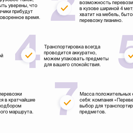
возможность перевозит
ть уверены, что
в кузове шириной 4 ме
зчики прибудут
хватит на мебель, быто
говоренное время.
перевозку пианино.
Транспортировка всегда
проводится аккуратно,
ой
можем упаковать предметы
для вашего спокойствия.
перевозки
Масса положительных 
я в кратчайшие
себя: компания «Перев
 подбором
выбор для транспортир
ого маршрута.
предметов.