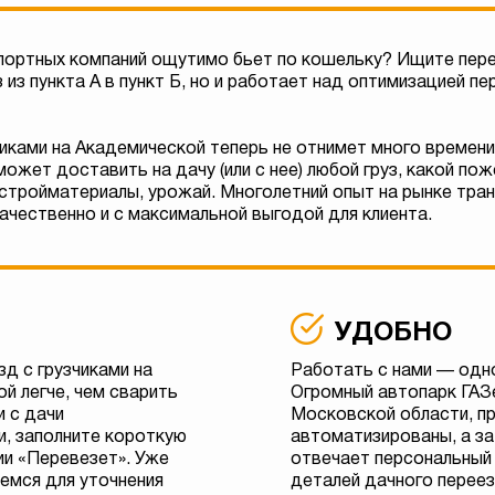
портных компаний ощутимо бьет по кошельку? Ищите пере
 из пункта А в пункт Б, но и работает над оптимизацией п
иками на Академической теперь не отнимет много времени 
ожет доставить на дачу (или с нее) любой груз, какой пож
 стройматериалы, урожай. Многолетний опыт на рынке тра
ачественно и с максимальной выгодой для клиента.
УДОБНО
д с грузчиками на
Работать с нами — одн
й легче, чем сварить
Огромный автопарк ГАЗ
и с дачи
Московской области, п
, заполните короткую
автоматизированы, а за
ии «Перевезет». Уже
отвечает персональный
емся для уточнения
деталей дачного переез