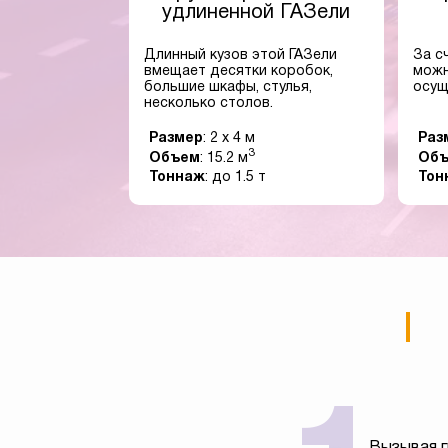
удлиненной ГАЗели
Длинный кузов этой ГАЗели
За с
вмещает десятки коробок,
можн
большие шкафы, стулья,
осущ
несколько столов.
Размер
: 2 x 4 м
Раз
3
Объем
: 15.2 м
Об
Тоннаж
: до 1.5 т
Тон
Вызывая г