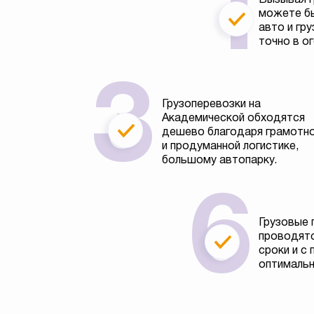
можете бы
авто и гру
точно в о
Грузоперевозки на
Академической обходятся
дешево благодаря грамотн
и продуманной логистике,
большому автопарку.
Грузовые 
проводятс
сроки и с
оптимальн