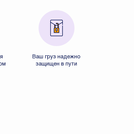
я
Ваш груз надежно
ом
защищен в пути