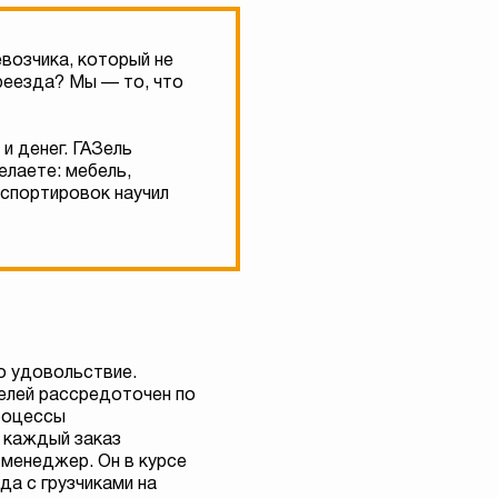
возчика, который не
ереезда? Мы — то, что
и денег. ГАЗель
елаете: мебель,
нспортировок научил
о удовольствие.
елей рассредоточен по
роцессы
 каждый заказ
 менеджер. Он в курсе
да с грузчиками на