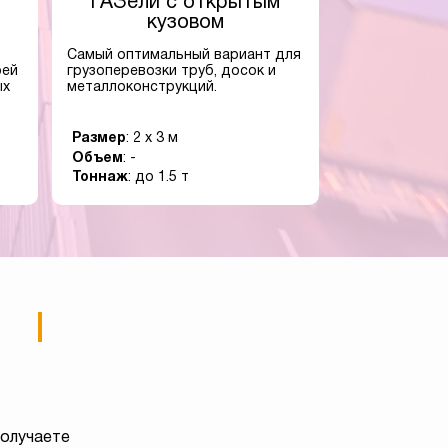
ГАЗели с открытым
кузовом
Самый оптимальный вариант для
оей
грузоперевозки труб, досок и
ых
металлоконструкций.
Размер
: 2 x 3 м
Объем
: -
Тоннаж
: до 1.5 т
получаете