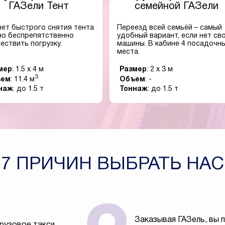
ГАЗели Тент
семейной ГАЗели
чет быстрого снятия тента
Переезд всей семьёй – самый
о беспрепятственно
удобный вариант, если нет св
ествить погрузку.
машины. В кабине 4 посадочн
места.
мер
: 1.5 x 4 м
Размер
: 2 x 3 м
3
ъем
: 11.4 м
Объем
: -
наж
: до 1.5 т
Тоннаж
: до 1.5 т
7 ПРИЧИН ВЫБРАТЬ НАС
Заказывая ГАЗель, вы 
рузовое такси,