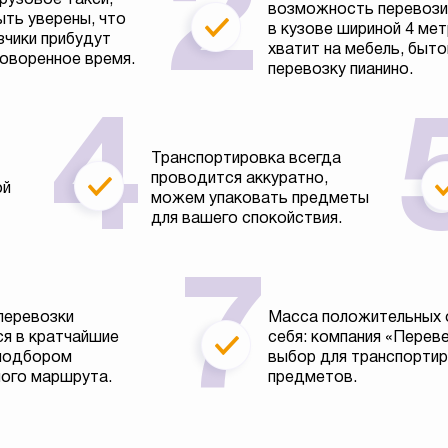
возможность перевозит
ть уверены, что
в кузове шириной 4 ме
зчики прибудут
хватит на мебель, быто
говоренное время.
перевозку пианино.
Транспортировка всегда
проводится аккуратно,
ой
можем упаковать предметы
для вашего спокойствия.
перевозки
Масса положительных 
я в кратчайшие
себя: компания «Перев
 подбором
выбор для транспортир
ого маршрута.
предметов.