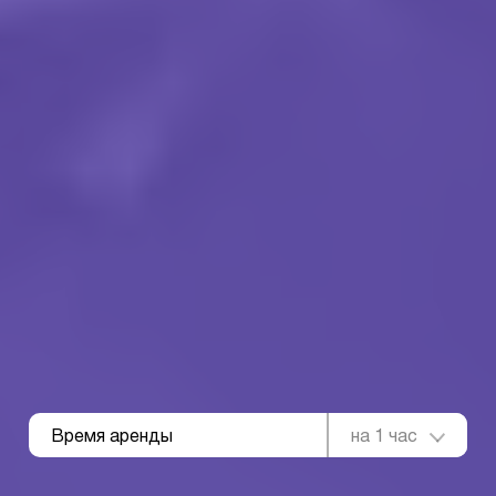
Время аренды
на 1 час