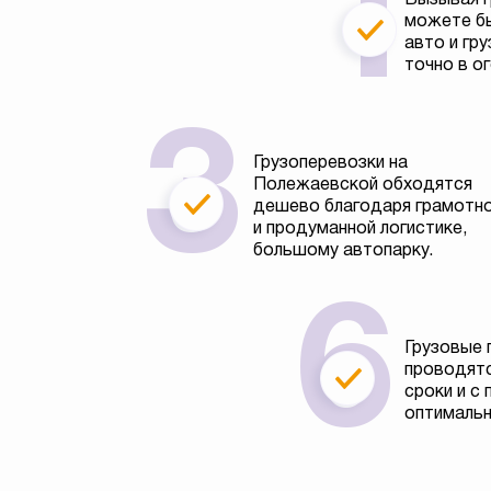
можете бы
авто и гру
точно в о
Грузоперевозки на
Полежаевской обходятся
дешево благодаря грамотн
и продуманной логистике,
большому автопарку.
Грузовые 
проводятс
сроки и с
оптимальн