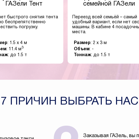
ГАЗели Тент
семейной ГАЗели
чет быстрого снятия тента
Переезд всей семьёй – самый
о беспрепятственно
удобный вариант, если нет св
ествить погрузку.
машины. В кабине 4 посадочн
места.
мер
: 1.5 x 4 м
Размер
: 2 x 3 м
3
ъем
: 11.4 м
Объем
: -
наж
: до 1.5 т
Тоннаж
: до 1.5 т
7 ПРИЧИН ВЫБРАТЬ НАС
Заказывая ГАЗель, вы 
рузовое такси,