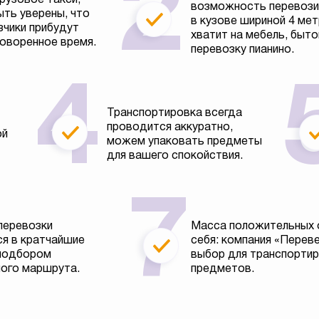
возможность перевозит
ть уверены, что
в кузове шириной 4 ме
зчики прибудут
хватит на мебель, быто
говоренное время.
перевозку пианино.
Транспортировка всегда
проводится аккуратно,
ой
можем упаковать предметы
для вашего спокойствия.
перевозки
Масса положительных 
я в кратчайшие
себя: компания «Перев
 подбором
выбор для транспортир
ого маршрута.
предметов.