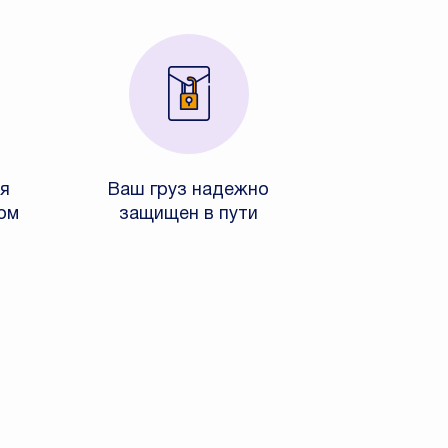
я
Ваш груз надежно
ом
защищен в пути