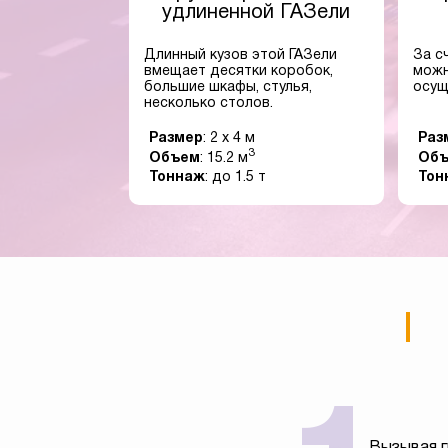
удлиненной ГАЗели
Длинный кузов этой ГАЗели
За с
вмещает десятки коробок,
можн
большие шкафы, стулья,
осущ
несколько столов.
Размер
: 2 x 4 м
Раз
3
Объем
: 15.2 м
Об
Тоннаж
: до 1.5 т
Тон
Вызывая г