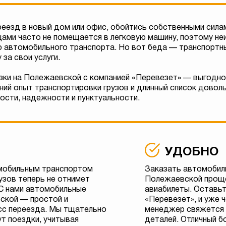
реезд в новый дом или офис, обойтись собственными сила
щами часто не помещается в легковую машину, поэтому н
го автомобильного транспорта. Но вот беда — транспортн
за свои услуги.
зки на Полежаевской с компанией «Перевезет» — выгодн
ний опыт транспортировки грузов и длинный список довол
ости, надежности и пунктуальности.
УДОБНО
мобильным транспортом
Заказать автомобил
узов теперь не отнимет
Полежаевской проще
 С нами автомобильные
авиабилеты. Оставьт
ской — простой и
«Перевезет», и уже 
сс переезда. Мы тщательно
менеджер свяжется 
т поездки, учитывая
деталей. Отличный б