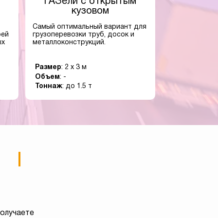
ГАЗели с открытым
кузовом
Самый оптимальный вариант для
оей
грузоперевозки труб, досок и
ых
металлоконструкций.
Размер
: 2 x 3 м
Объем
: -
Тоннаж
: до 1.5 т
получаете