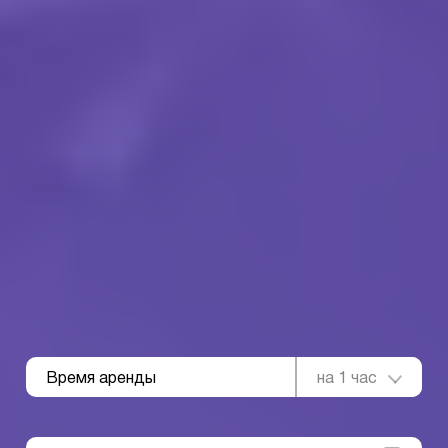
Время аренды
на 1 час