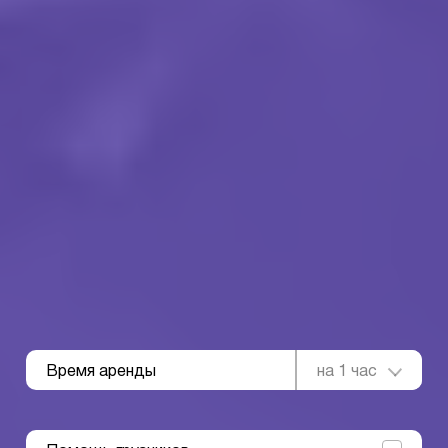
Время аренды
на 1 час