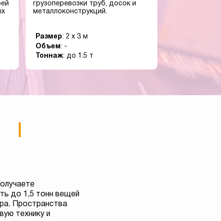
оей
грузоперевозки труб, досок и
ых
металлоконструкций.
Размер
: 2 x 3 м
Объем
: -
Тоннаж
: до 1.5 т
получаете
ь до 1,5 тонн вещей
тра. Пространства
вую технику и