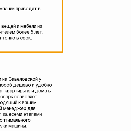
мпаний приводит в
 вещей и мебели из
телем более 5 лет,
 точно в срок.
 на Савеловской у
пособ дешево и удобно
а, квартиры или дома в
топарк позволяет
ходящий к вашим
й менеджер для
 за всеми этапами
 оптимального
узки машины.