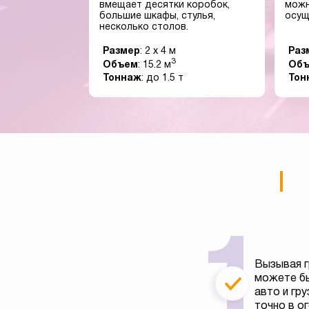
вмещает десятки коробок,
можн
большие шкафы, стулья,
осущ
несколько столов.
Размер
: 2 x 4 м
Раз
3
Объем
: 15.2 м
Об
Тоннаж
: до 1.5 т
Тон
Вызывая г
можете бы
авто и гру
точно в о