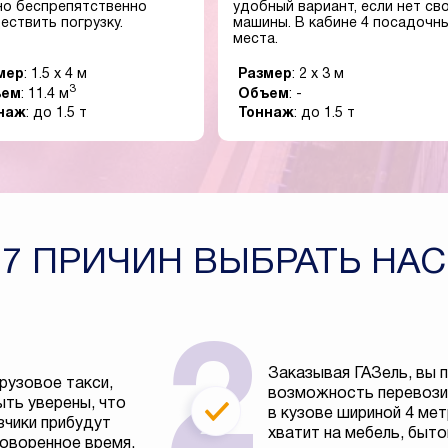
о беспрепятственно
удобный вариант, если нет св
ествить погрузку.
машины. В кабине 4 посадочн
места.
мер
: 1.5 x 4 м
Размер
: 2 x 3 м
3
ъем
: 11.4 м
Объем
: -
наж
: до 1.5 т
Тоннаж
: до 1.5 т
7 ПРИЧИН ВЫБРАТЬ НАС
Заказывая ГАЗель, вы 
рузовое такси,
возможность перевозит
ть уверены, что
в кузове шириной 4 ме
зчики прибудут
хватит на мебель, быто
говоренное время.