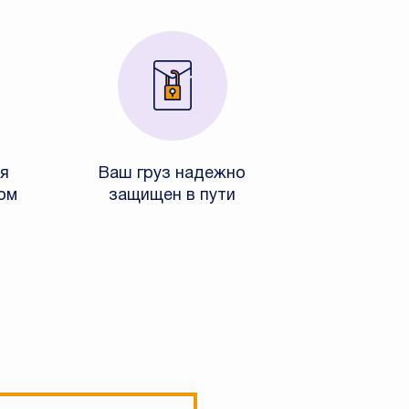
я
Ваш груз надежно
ом
защищен в пути