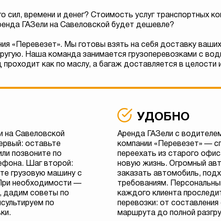
о сил, времени и денег? Стоимость услуг транспортных ко
аренда ГАЗели на Савеловской будет дешевле?
ия «Перевезет». Мы готовы взять на себя доставку ваших
другую. Наша команда занимается грузоперевозками с води
 проходит как по маслу, а багаж доставляется в целости и
УДОБНО
и на Савеловской
Аренда ГАЗели с водителем
ервый: оставьте
компании «Перевезет» — с
или позвоните по
переехать из старого офис
ефона. Шаг второй:
новую жизнь. Огромный ав
йте грузовую машину с
заказать автомобиль, под
 При необходимости —
требованиям. Персональны
, дадим советы по
каждого клиента проследит
нсультируем по
перевозки: от составления
ки.
маршрута до полной разгр