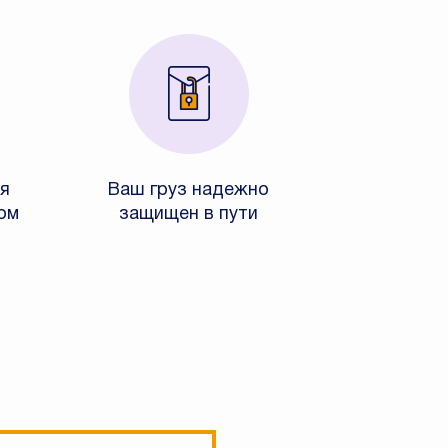
я
Ваш груз надежно
ом
защищен в пути