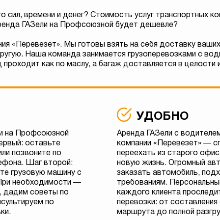
о сил, времени и денег? Стоимость услуг транспортных ко
аренда ГАЗели на Профсоюзной будет дешевле?
ия «Перевезет». Мы готовы взять на себя доставку ваших
другую. Наша команда занимается грузоперевозками с води
 проходит как по маслу, а багаж доставляется в целости и
УДОБНО
ли на Профсоюзной
Аренда ГАЗели с водителе
ервый: оставьте
компании «Перевезет» — с
или позвоните по
переехать из старого офис
ефона. Шаг второй:
новую жизнь. Огромный ав
йте грузовую машину с
заказать автомобиль, под
 При необходимости —
требованиям. Персональны
, дадим советы по
каждого клиента проследит
нсультируем по
перевозки: от составления
ки.
маршрута до полной разгр