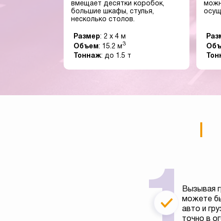
вмещает десятки коробок,
можн
большие шкафы, стулья,
осущ
несколько столов.
Размер
: 2 x 4 м
Раз
3
Объем
: 15.2 м
Об
Тоннаж
: до 1.5 т
Тон
Вызывая г
можете бы
авто и гру
точно в о