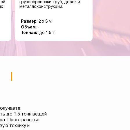
оей
грузоперевозки труб, досок и
ых
металлоконструкций.
Размер
: 2 x 3 м
Объем
: -
Тоннаж
: до 1.5 т
получаете
ь до 1,5 тонн вещей
тра. Пространства
вую технику и