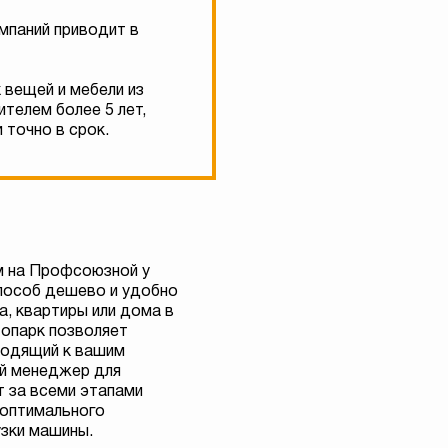
мпаний приводит в
 вещей и мебели из
телем более 5 лет,
 точно в срок.
м на Профсоюзной у
пособ дешево и удобно
а, квартиры или дома в
топарк позволяет
ходящий к вашим
й менеджер для
 за всеми этапами
 оптимального
узки машины.