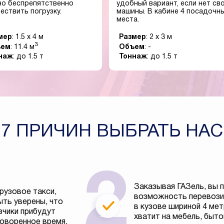
о беспрепятственно
удобный вариант, если нет св
ествить погрузку.
машины. В кабине 4 посадочн
места.
мер
: 1.5 x 4 м
Размер
: 2 x 3 м
3
ъем
: 11.4 м
Объем
: -
наж
: до 1.5 т
Тоннаж
: до 1.5 т
7 ПРИЧИН ВЫБРАТЬ НАС
Заказывая ГАЗель, вы 
рузовое такси,
возможность перевозит
ть уверены, что
в кузове шириной 4 ме
зчики прибудут
хватит на мебель, быто
говоренное время.