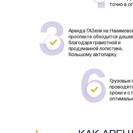
точно в о
Аренда ГАЗели на Нахимовс
проспекте обходится деше
благодаря грамотной и
продуманной логистике,
большому автопарку.
Грузовые 
проводятс
сроки и с
оптимальн