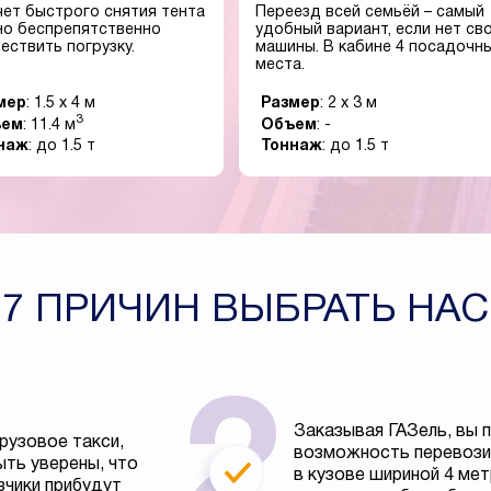
чет быстрого снятия тента
Переезд всей семьёй – самый
о беспрепятственно
удобный вариант, если нет св
ествить погрузку.
машины. В кабине 4 посадочн
места.
мер
: 1.5 x 4 м
Размер
: 2 x 3 м
3
ъем
: 11.4 м
Объем
: -
наж
: до 1.5 т
Тоннаж
: до 1.5 т
7 ПРИЧИН ВЫБРАТЬ НАС
Заказывая ГАЗель, вы 
рузовое такси,
возможность перевозит
ть уверены, что
в кузове шириной 4 ме
зчики прибудут