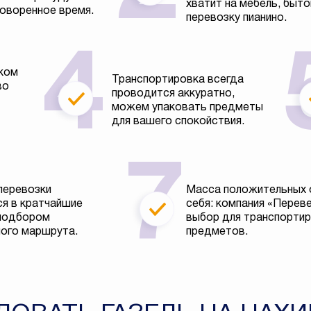
хватит на мебель, быто
говоренное время.
перевозку пианино.
ком
Транспортировка всегда
во
проводится аккуратно,
можем упаковать предметы
для вашего спокойствия.
перевозки
Масса положительных 
я в кратчайшие
себя: компания «Перев
 подбором
выбор для транспортир
ого маршрута.
предметов.