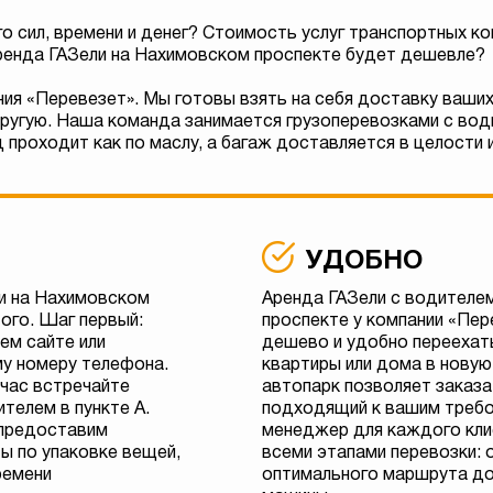
о сил, времени и денег? Стоимость услуг транспортных ко
аренда ГАЗели на Нахимовском проспекте будет дешевле?
ия «Перевезет». Мы готовы взять на себя доставку ваших
другую. Наша команда занимается грузоперевозками с води
 проходит как по маслу, а багаж доставляется в целости и
УДОБНО
и на Нахимовском
Аренда ГАЗели с водителе
ого. Шаг первый:
проспекте у компании «Пе
ем сайте или
дешево и удобно переехать
му номеру телефона.
квартиры или дома в новую
 час встречайте
автопарк позволяет заказ
телем в пункте А.
подходящий к вашим требо
предоставим
менеджер для каждого кли
ы по упаковке вещей,
всеми этапами перевозки: 
ремени
оптимального маршрута до