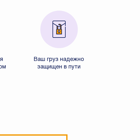
я
Ваш груз надежно
ом
защищен в пути