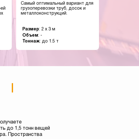
Самый оптимальный вариант для
оей
грузоперевозки труб, досок и
ых
металлоконструкций.
Размер
: 2 x 3 м
Объем
: -
Тоннаж
: до 1.5 т
получаете
ь до 1,5 тонн вещей
тра. Пространства