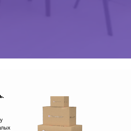
ь.
у
алых