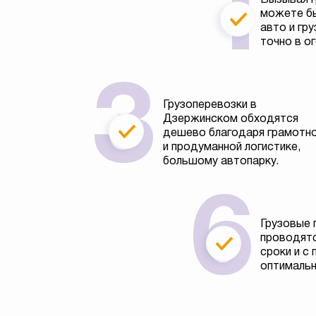
можете бы
авто и гру
точно в о
Грузоперевозки в
Дзержинском обходятся
дешево благодаря грамотн
и продуманной логистике,
большому автопарку.
Грузовые 
проводятс
сроки и с
оптимальн