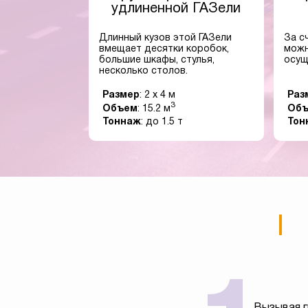
удлиненной ГАЗели
Длинный кузов этой ГАЗели
За с
вмещает десятки коробок,
можн
большие шкафы, стулья,
осущ
несколько столов.
Размер
: 2 x 4 м
Раз
3
Объем
: 15.2 м
Об
Тоннаж
: до 1.5 т
Тон
Вызывая г