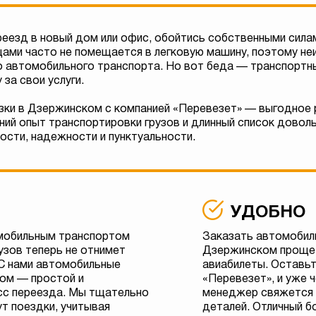
реезд в новый дом или офис, обойтись собственными сила
щами часто не помещается в легковую машину, поэтому н
го автомобильного транспорта. Но вот беда — транспортн
за свои услуги.
зки в Дзержинском с компанией «Перевезет» — выгодное
ний опыт транспортировки грузов и длинный список довол
ости, надежности и пунктуальности.
УДОБНО
мобильным транспортом
Заказать автомобил
узов теперь не отнимет
Дзержинском проще,
 С нами автомобильные
авиабилеты. Оставьт
ом — простой и
«Перевезет», и уже 
сс переезда. Мы тщательно
менеджер свяжется 
т поездки, учитывая
деталей. Отличный б