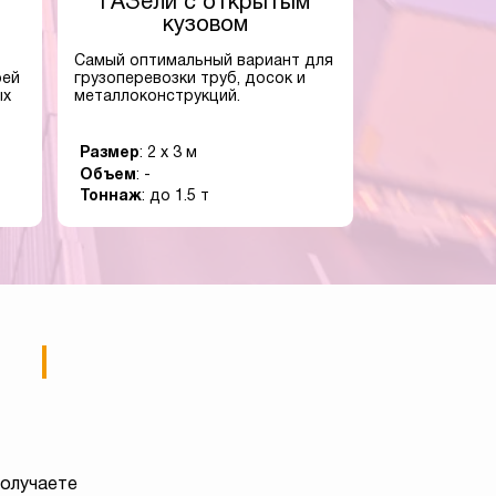
ГАЗели с открытым
кузовом
Самый оптимальный вариант для
оей
грузоперевозки труб, досок и
ых
металлоконструкций.
Размер
: 2 x 3 м
Объем
: -
Тоннаж
: до 1.5 т
получаете