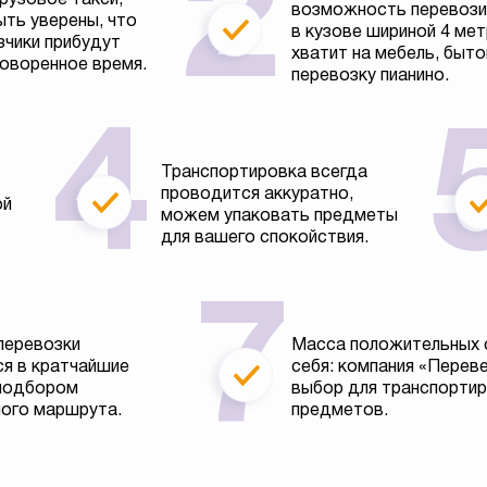
возможность перевозит
ть уверены, что
в кузове шириной 4 ме
зчики прибудут
хватит на мебель, быто
говоренное время.
перевозку пианино.
Транспортировка всегда
проводится аккуратно,
ой
можем упаковать предметы
для вашего спокойствия.
перевозки
Масса положительных 
я в кратчайшие
себя: компания «Перев
 подбором
выбор для транспортир
ого маршрута.
предметов.