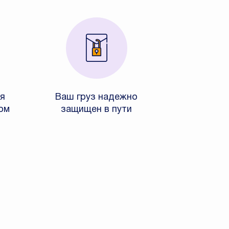
я
Ваш груз надежно
ом
защищен в пути