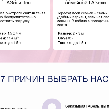
ГАЗели Тент
семейной ГАЗели
чет быстрого снятия тента
Переезд всей семьёй – самый
о беспрепятственно
удобный вариант, если нет св
ествить погрузку.
машины. В кабине 4 посадочн
места.
мер
: 1.5 x 4 м
Размер
: 2 x 3 м
3
ъем
: 11.4 м
Объем
: -
наж
: до 1.5 т
Тоннаж
: до 1.5 т
7 ПРИЧИН ВЫБРАТЬ НАС
Заказывая ГАЗель, вы 
рузовое такси,